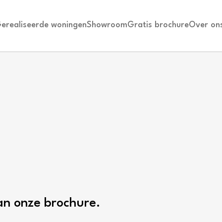
erealiseerde woningen
Showroom
Gratis brochure
Over on
n onze brochure.