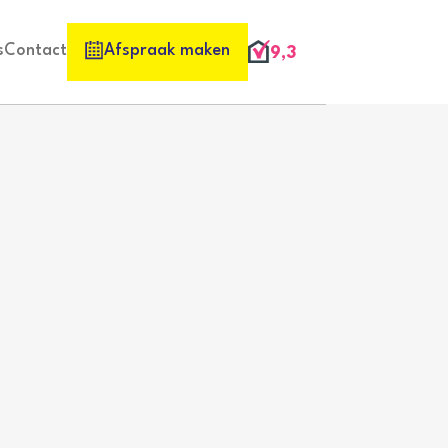
s
Contact
Afspraak maken
9,3