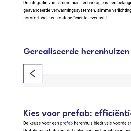
De integratie van slimme huis-technologie is een belang
geavanceerde verwarmingssystemen, slimme verlichting 
comfortabele en kostenefficiënte levensstijl.
Gerealiseerde herenhuizen
Kies voor prefab; efficiënt
De keuze voor een
prefab
herenhuis biedt vele voordelen
Prefabricatie betekent dat delen van uw herenhuis in e