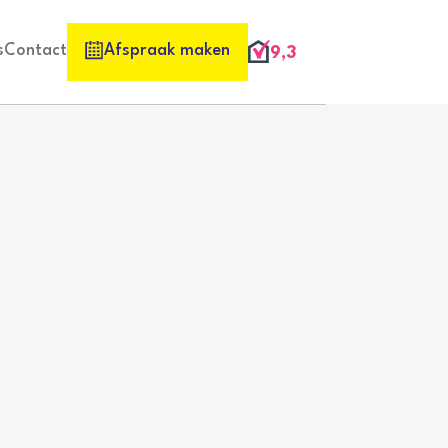
s
Contact
Afspraak maken
9,3