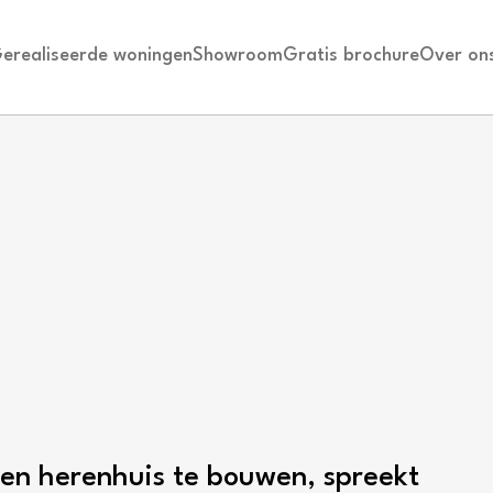
erealiseerde woningen
Showroom
Gratis brochure
Over on
en herenhuis te bouwen, spreekt